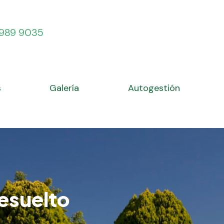
6 989 9035
s
Galería
Autogestión
resuelto